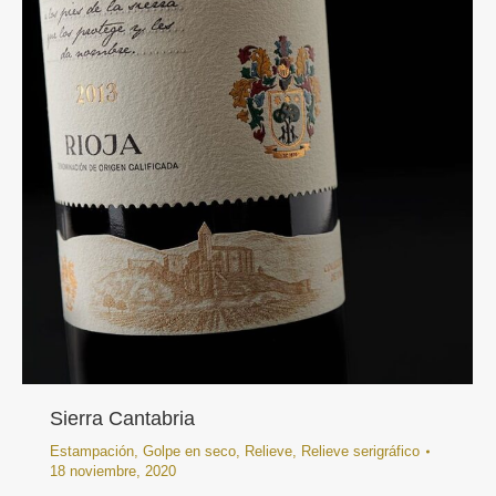
Sierra Cantabria
Estampación
,
Golpe en seco
,
Relieve
,
Relieve serigráfico
18 noviembre, 2020