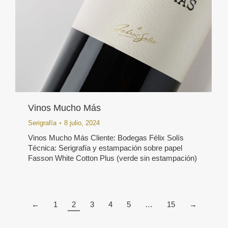
Vinos Mucho Más
Serigrafía
8 julio, 2024
Vinos Mucho Más Cliente: Bodegas Félix Solís
Técnica: Serigrafía y estampación sobre papel
Fasson White Cotton Plus (verde sin estampación)
←
1
2
3
4
5
…
15
→