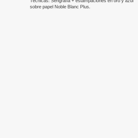
Técnicas: Serigrafía + estampaciones en oro y azul
sobre papel Noble Blanc Plus.