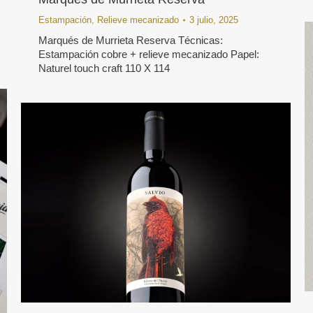
Estampación
,
Relieve mecanizado
3 julio, 2025
Marqués de Murrieta Reserva Técnicas:
Estampación cobre + relieve mecanizado Papel:
Naturel touch craft 110 X 114