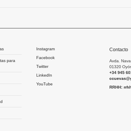
siguiente
as
Instagram
Contacto
Facebook
tas para
Avda. Nava
Twitter
01320 Oyón
+34 945 60
LinkedIn
ccuevas@g
YouTube
RRHH:
rrh
ad