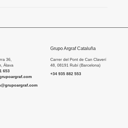
Grupo Argraf Cataluña
rra 36,
Carrer del Pont de Can Claverí
, Álava
48, 08191 Rubí (Barcelona)
1 653
+34 935 882 553
rupoargraf.com
h@grupoargraf.com