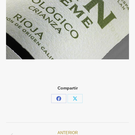
Compartir
Share
Share
on
on
Facebook
X
ANTERIOR