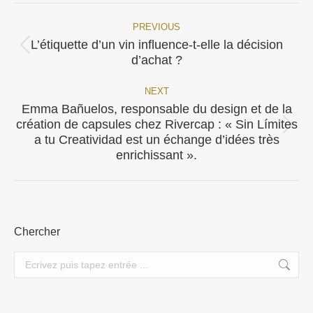
PREVIOUS
Post
L’étiquette d’un vin influence-t-elle la décision
Previous
navigation
d’achat ?
post:
NEXT
Emma Bañuelos, responsable du design et de la
création de capsules chez Rivercap : « Sin Límites
Next
a tu Creatividad est un échange d’idées très
post:
enrichissant ».
Chercher
Search: