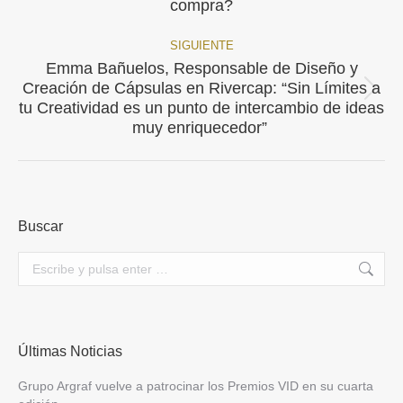
entre
compra?
anterior:
publicaciones
SIGUIENTE
Emma Bañuelos, Responsable de Diseño y
Creación de Cápsulas en Rivercap: “Sin Límites a
Publicación
tu Creatividad es un punto de intercambio de ideas
siguiente:
muy enriquecedor”
Buscar
Buscar:
Últimas Noticias
Grupo Argraf vuelve a patrocinar los Premios VID en su cuarta