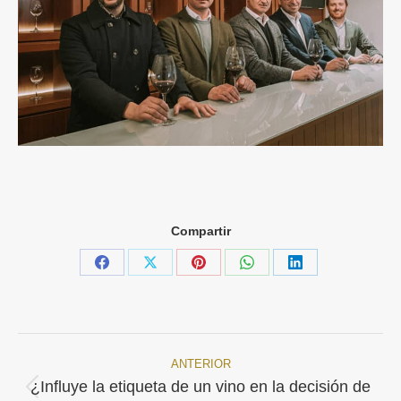
Compartir
Share
Share
Share
Share
Share
on
on
on
on
on
Facebook
X
Pinterest
WhatsApp
LinkedIn
ANTERIOR
Navegación
¿Influye la etiqueta de un vino en la decisión de
Publicación