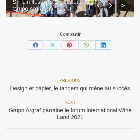
Sin Límites a Tu Creatividad 2021 –
Grupo Argraf (7)
Compartir
Share
Share
Share
Share
Share
on
on
on
on
on
Facebook
X
Pinterest
WhatsApp
LinkedIn
PREVIOUS
Post
Previous
Design et papier, le tandem qui mène au succès
post:
navigation
NEXT
Grupo Argraf parraine le forum international Wine
Next
Land 2021
post: