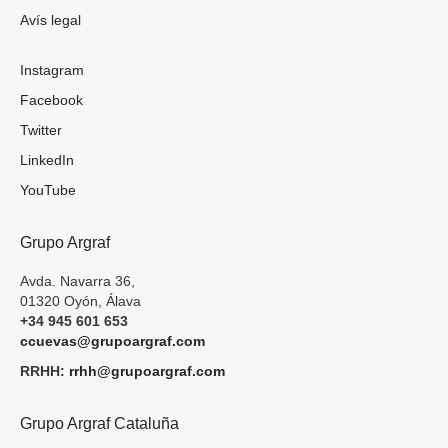
Avís legal
Instagram
Facebook
Twitter
LinkedIn
YouTube
Grupo Argraf
Avda. Navarra 36,
01320 Oyón, Álava
+34 945 601 653
ccuevas@grupoargraf.com
RRHH:
rrhh@grupoargraf.com
Grupo Argraf Cataluña