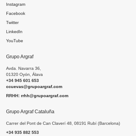
Instagram
Facebook
Twitter
LinkedIn
YouTube
Grupo Argraf
Avda. Navarra 36,
01320 Oyón, Álava
+34 945 601 653
ccuevas@grupoargraf.com
RRHH:
rrhh@grupoargraf.com
Grupo Argraf Cataluña
Carrer del Pont de Can Claverí 48, 08191 Rubí (Barcelona)
+34 935 882 553