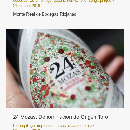
découpe
,
Estampillage
,
quadrichromie
,
relief sérigraphique
21 octobre 2019
Monte Real de Bodegas Riojanas
24 Mozas, Denominación de Origen Toro
Estampillage
,
impression à sec
,
quadrichromie