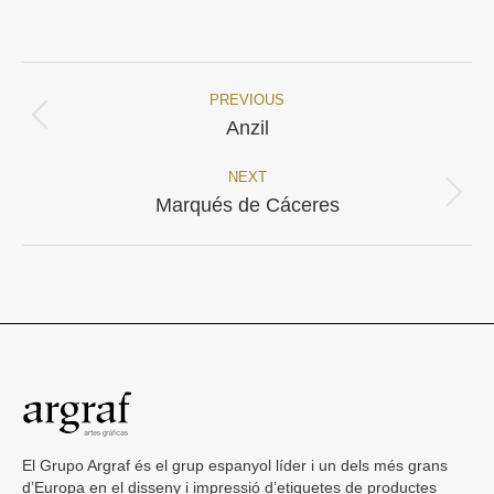
on
on
Facebook
X
PREVIOUS
Project
Previous
Anzil
project:
navigation
NEXT
Next
Marqués de Cáceres
project:
El Grupo Argraf és el grup espanyol líder i un dels més grans
d’Europa en el disseny i impressió d’etiquetes de productes