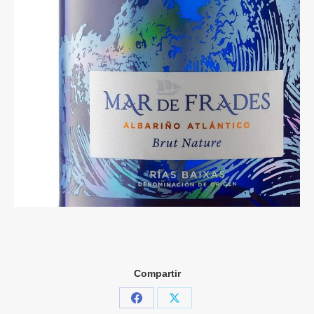
Compartir
Share
Share