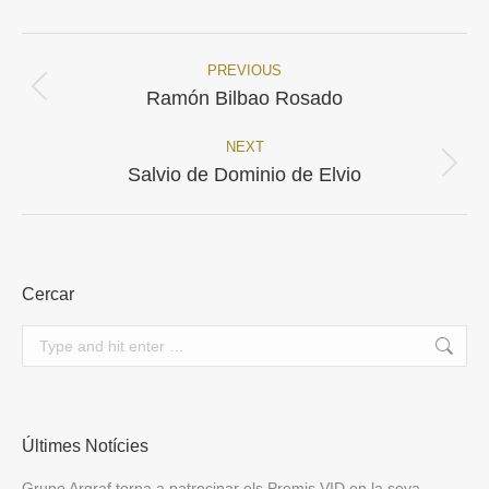
Facebook
X
PREVIOUS
Project
Previous
Ramón Bilbao Rosado
project:
navigation
NEXT
Next
Salvio de Dominio de Elvio
project:
Cercar
Search:
Últimes Notícies
Grupo Argraf torna a patrocinar els Premis VID en la seva