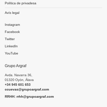
Política de privadesa
Avís legal
Instagram
Facebook
Twitter
LinkedIn
YouTube
Grupo Argraf
Avda. Navarra 36,
01320 Oyón, Álava
+34 945 601 653
ccuevas@grupoargraf.com
RRHH:
rrhh@grupoargraf.com