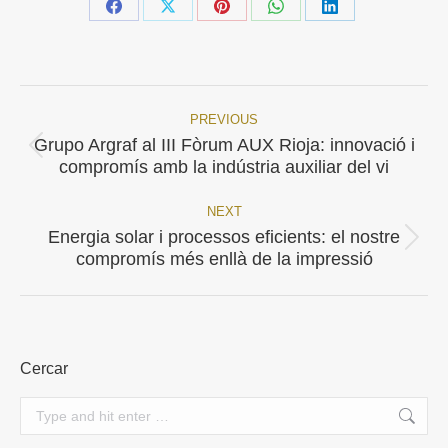
Share
Share
Share
Share
Share
on
on
on
on
on
Facebook
X
Pinterest
WhatsApp
LinkedIn
PREVIOUS
Post
Grupo Argraf al III Fòrum AUX Rioja: innovació i
Previous
navigation
compromís amb la indústria auxiliar del vi
post:
NEXT
Energia solar i processos eficients: el nostre
Next
compromís més enllà de la impressió
post:
Cercar
Search: