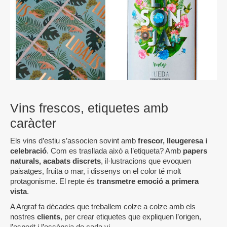
Vins frescos, etiquetes amb
caràcter
Els vins d’estiu s’associen sovint amb
frescor, lleugeresa i
celebració
. Com es trasllada això a l’etiqueta? Amb
papers
naturals, acabats discrets
, il·lustracions que evoquen
paisatges, fruita o mar, i dissenys on el color té molt
protagonisme. El repte és
transmetre emoció a primera
vista
.
A Argraf fa dècades que treballem colze a colze amb els
nostres
clients
, per crear etiquetes que expliquen l’origen,
l’esperit i l’essència de cada vi.