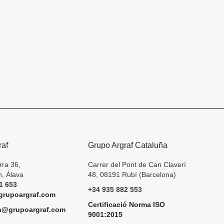
raf
Grupo Argraf Cataluña
rra 36,
Carrer del Pont de Can Claverí
, Álava
48, 08191 Rubí (Barcelona)
1 653
+34 935 882 553
rupoargraf.com
Certificació Norma ISO
h@grupoargraf.com
9001:2015