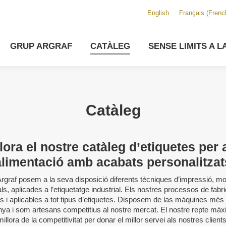
English
Français
(
Frenc
GRUP ARGRAF
CATÀLEG
SENSE LIMITS A L
Catàleg
ora el nostre catàleg d’etiquetes per a
alimentació amb acabats personalitzat
Argraf posem a la seva disposició diferents tècniques d’impressió, mo
als, aplicades a l’etiquetatge industrial. Els nostres processos de fabr
ts i aplicables a tot tipus d’etiquetes. Disposem de las màquines més
ya i som artesans competitius al nostre mercat. El nostre repte màx
millora de la competitivitat per donar el millor servei als nostres clients