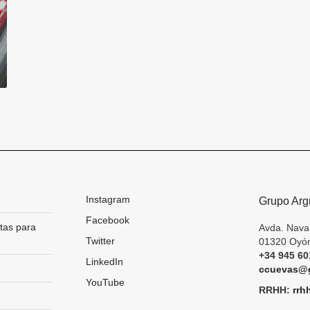
Instagram
Grupo Arg
Facebook
tas para
Avda. Nava
Twitter
01320 Oyón
+34 945 60
LinkedIn
ccuevas@g
YouTube
RRHH:
rrh