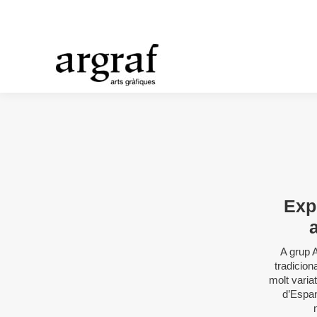
Expl
A grup 
tradicion
molt varia
d’Espan