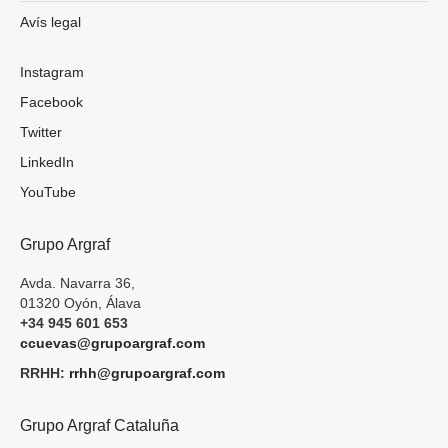
Avís legal
Instagram
Facebook
Twitter
LinkedIn
YouTube
Grupo Argraf
Avda. Navarra 36,
01320 Oyón, Álava
+34 945 601 653
ccuevas@grupoargraf.com
RRHH:
rrhh@grupoargraf.com
Grupo Argraf Cataluña