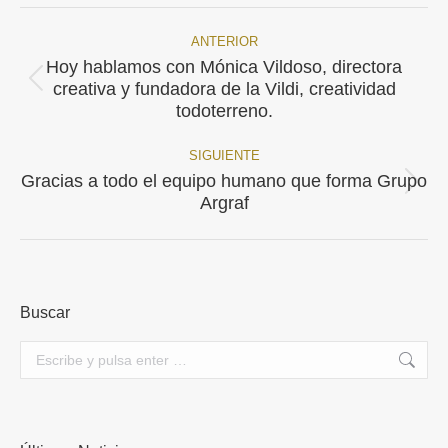
Facebook
X
Pinterest
WhatsApp
LinkedIn
ANTERIOR
Navegación
Hoy hablamos con Mónica Vildoso, directora
Publicación
entre
creativa y fundadora de la Vildi, creatividad
anterior:
todoterreno.
publicaciones
SIGUIENTE
Gracias a todo el equipo humano que forma Grupo
Publicación
Argraf
siguiente:
Buscar
Buscar: