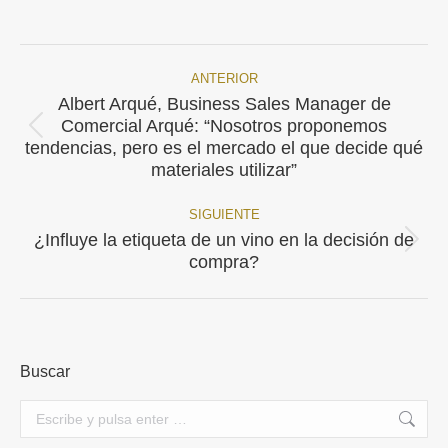
on
on
on
on
on
Facebook
X
Pinterest
WhatsApp
LinkedIn
ANTERIOR
Navegación
Albert Arqué, Business Sales Manager de
entre
Comercial Arqué: “Nosotros proponemos
Publicación
tendencias, pero es el mercado el que decide qué
publicaciones
anterior:
materiales utilizar”
SIGUIENTE
¿Influye la etiqueta de un vino en la decisión de
Publicación
compra?
siguiente:
Buscar
Buscar: