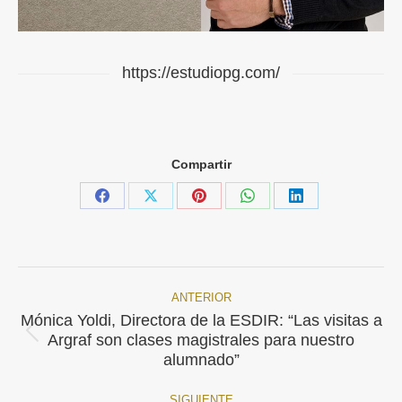
https://estudiopg.com/
Compartir
Share
Share
Share
Share
Share
on
on
on
on
on
Facebook
X
Pinterest
WhatsApp
LinkedIn
ANTERIOR
Navegación
Mónica Yoldi, Directora de la ESDIR: “Las visitas a
Publicación
entre
Argraf son clases magistrales para nuestro
anterior:
alumnado”
publicaciones
SIGUIENTE