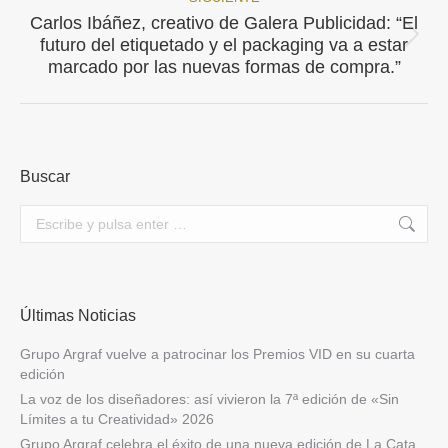
Carlos Ibáñez, creativo de Galera Publicidad: “El
Publicación
futuro del etiquetado y el packaging va a estar
siguiente:
marcado por las nuevas formas de compra.”
Buscar
Buscar:
Últimas Noticias
Grupo Argraf vuelve a patrocinar los Premios VID en su cuarta
edición
La voz de los diseñadores: así vivieron la 7ª edición de «Sin
Límites a tu Creatividad» 2026
Grupo Argraf celebra el éxito de una nueva edición de La Cata