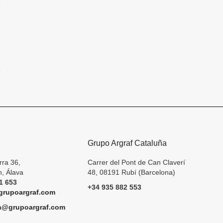
Grupo Argraf Cataluña
rra 36,
Carrer del Pont de Can Claverí
, Álava
48, 08191 Rubí (Barcelona)
1 653
+34 935 882 553
rupoargraf.com
h@grupoargraf.com