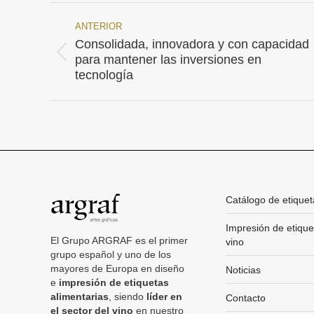
ANTERIOR
Navegación
Consolidada, innovadora y con capacidad
Publicación
entre
para mantener las inversiones en
anterior:
tecnología
publicaciones
Catálogo de etiquet
Impresión de etique
El Grupo ARGRAF es el primer
vino
grupo español y uno de los
mayores de Europa en diseño
Noticias
e
impresión de etiquetas
alimentarias
, siendo
líder en
Contacto
el sector del vino
en nuestro