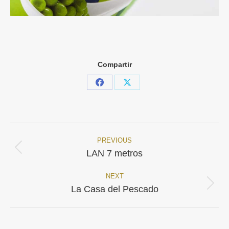
Compartir
Share
Share
on
on
Facebook
X
PREVIOUS
Navigation
Onglet
LAN 7 metros
précédent
de
NEXT
commentaire
Projets
La Casa del Pescado
similaires