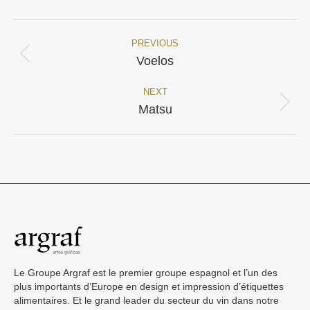
Facebook
X
PREVIOUS
Navigation
Onglet
Voelos
précédent
de
NEXT
commentaire
Projets
Matsu
similaires
Le Groupe Argraf est le premier groupe espagnol et l’un des
plus importants d’Europe en design et impression d’étiquettes
alimentaires. Et le grand leader du secteur du vin dans notre