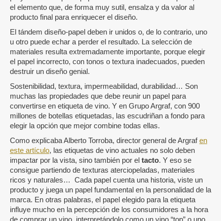
el elemento que, de forma muy sutil, ensalza y da valor al
producto final para enriquecer el diseño.
El tándem diseño-papel deben ir unidos o, de lo contrario, uno
u otro puede echar a perder el resultado. La selección de
materiales resulta extremadamente importante, porque elegir
el papel incorrecto, con tonos o textura inadecuados, pueden
destruir un diseño genial.
Sostenibilidad, textura, impermeabilidad, durabilidad… Son
muchas las propiedades que debe reunir un papel para
convertirse en etiqueta de vino. Y en Grupo Argraf, con 900
millones de botellas etiquetadas, las escudriñan a fondo para
elegir la opción que mejor combine todas ellas.
Como explicaba Alberto Torroba, director general de Argraf
en
este artículo
, las etiquetas de vino actuales no solo deben
impactar por la vista, sino también por el
tacto
. Y eso se
consigue partiendo de texturas aterciopeladas, materiales
ricos y naturales… Cada papel cuenta una historia, viste un
producto y juega un papel fundamental en la personalidad de la
marca. En otras palabras, el papel elegido para la etiqueta
influye mucho en la percepción de los consumidores a la hora
de comprar un vino, interpretándolo como un vino “top” o uno