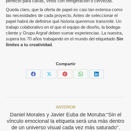
perfecto para cavas, vinos con refrigeración o cervezas.
Queda claro, que la oferta de papel es casi tan extensa como
las necesidades de cada proyecto. Antes de seleccionar el
papel habrá de definirse qué historia queremos transmitir. Un
trabajo colaborativo en el que el equipo de diseño, la bodega-
cliente y Grupo Argraf deben sumar experiencias. La nuestra,
supera los 70 años trabajando en el mundo del etiquetado
Sin
límites a tu creatividad
.
Compartir
Share
Share
Share
Share
Share
on
on
on
on
on
Facebook
X
Pinterest
WhatsApp
LinkedIn
ANTERIOR
Navegación
Daniel Morales y Javier Euba de Moruba:“Sin el
Publicación
entre
vínculo emocional la etiqueta será una más dentro
anterior:
de un universo visual cada vez más saturado”.
publicaciones