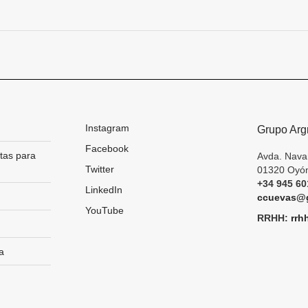
Next
project:
Instagram
Grupo Arg
Facebook
tas para
Avda. Nava
Twitter
01320 Oyón
+34 945 60
LinkedIn
ccuevas@g
YouTube
RRHH:
rrh
a