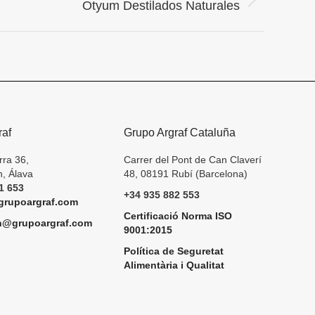
Otyum Destilados Naturales
raf
Grupo Argraf Cataluña
rra 36,
Carrer del Pont de Can Claverí
, Álava
48, 08191 Rubí (Barcelona)
1 653
+34 935 882 553
rupoargraf.com
Certificació Norma ISO
h@grupoargraf.com
9001:2015
Política de Seguretat
Alimentària i Qualitat