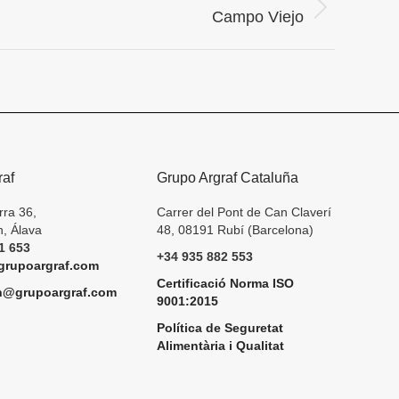
Campo Viejo
raf
Grupo Argraf Cataluña
rra 36,
Carrer del Pont de Can Claverí
, Álava
48, 08191 Rubí (Barcelona)
1 653
+34 935 882 553
rupoargraf.com
Certificació Norma ISO
h@grupoargraf.com
9001:2015
Política de Seguretat
Alimentària i Qualitat