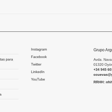
Next
project:
Instagram
Grupo Arg
Facebook
tas para
Avda. Nava
Twitter
01320 Oyón
+34 945 60
LinkedIn
ccuevas@g
YouTube
RRHH:
rrh
a