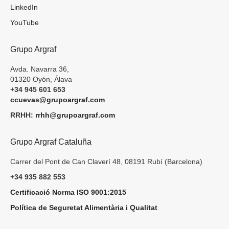
LinkedIn
YouTube
Grupo Argraf
Avda. Navarra 36,
01320 Oyón, Álava
+34 945 601 653
ccuevas@grupoargraf.com
RRHH:
rrhh@grupoargraf.com
Grupo Argraf Cataluña
Carrer del Pont de Can Claverí 48, 08191 Rubí (Barcelona)
+34 935 882 553
Certificació Norma ISO 9001:2015
Política de Seguretat Alimentària i Qualitat