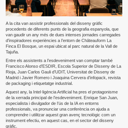
A la cita van assistir professionals del disseny gràfic
procedents de diferents punts de la geografia espanyola, que
van gaudir un any més de dues intenses jornades carregades
d’inspiradores experiències a l’entorn de Châteauform La
Finca El Bosque, un espai ubicat al parc natural de la Vall de
Tajuña.
Entre els assistents a l’esdeveniment van comptar també
Francisco Alonso d’ESDIR, Escola Superior de Disseny de La
Rioja, Juan Carlos Gauli d’UDIT, Universitat de Disseny de
Madrid i Javier Romero i Joaquina Cervera d’infopack, revista
de packaging i etiquetatge industrial.
Aquest any, la Intel·ligència Artificial ha pres el protagonisme
de la xerrada principal de l’esdeveniment. Enrique San Juan,
especialista i divulgador de l’ús de la IA en entorns
professionals, va pronunciar una conferència on ajuda a
comprendre i utilitzar aquest gran avenç tecnològic com un
instrument efectiu, en aquest cas, en el sector del disseny
gràfic.