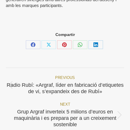
amb les marques participants.
Compartir
Share
Share
Share
Share
Share
on
on
on
on
on
Facebook
X
Pinterest
WhatsApp
LinkedIn
PREVIOUS
Post
Radio Rubí: «Argraf, líder en fabricació d’etiquetes
Previous
navigation
de vi, s’expandeix des de Rubí»
post:
NEXT
Grup Argraf inverteix 5 milions d’euros en
Next
maquinària i es prepara per a un creixement
post:
sostenible