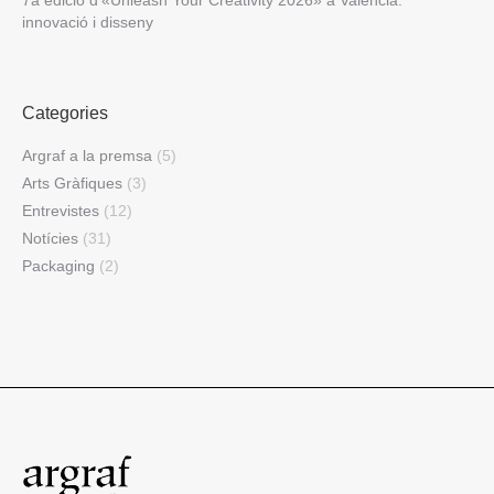
7a edició d’«Unleash Your Creativity 2026» a València:
innovació i disseny
Categories
Argraf a la premsa
(5)
Arts Gràfiques
(3)
Entrevistes
(12)
Notícies
(31)
Packaging
(2)