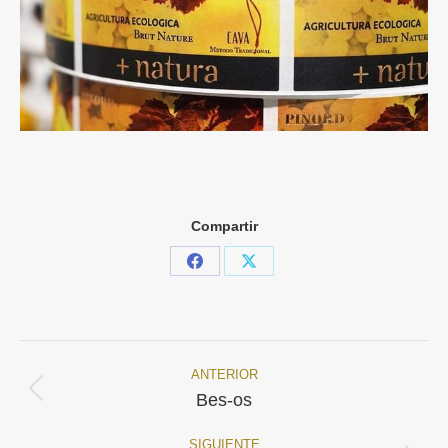
Compartir
Share
Share
on
on
Facebook
X
ANTERIOR
Navegación
Proyecto
Bes-os
anterior
entre
SIGUIENTE