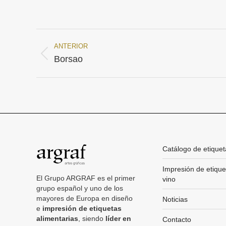
ANTERIOR
Navegación
Proyecto
Borsao
anterior
entre
proyectos
Catálogo de etiquet
Impresión de etique
El Grupo ARGRAF es el primer
vino
grupo español y uno de los
mayores de Europa en diseño
Noticias
e
impresión de etiquetas
alimentarias
, siendo
líder en
Contacto