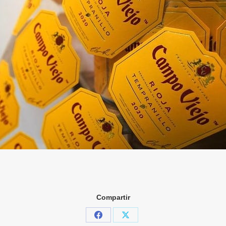
Compartir
Share
Share