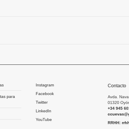
on
on
Facebook
X
Proyecto
siguiente
as
Instagram
Contacto
Facebook
tas para
Avda. Nava
Twitter
01320 Oyón
+34 945 60
LinkedIn
ccuevas@g
YouTube
RRHH:
rrh